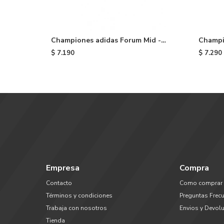
Championes adidas Forum Mid -
Champi
Cloud White/blue
Black
$
7.190
$
7.290
Empresa
Compra
Contacto
Como comprar
Términos y condiciones
Preguntas Frec
Trabaja con nosotros
Envios y Devol
Tienda