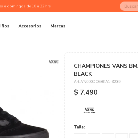
es a domingos de 10 a 22 hrs
iños
Accesorios
Marcas
CHAMPIONES VANS BM
BLACK
VN000DCGBKA1-3239
$
7.490
Talle: