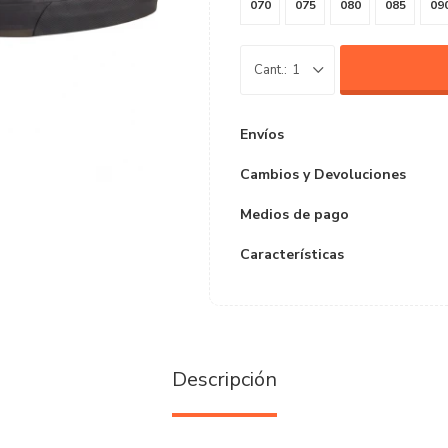
070
075
080
085
09
1
Envíos
Cambios y Devoluciones
Medios de pago
Características
Descripción