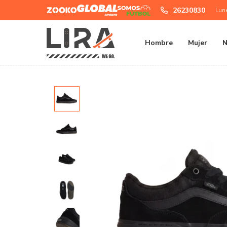
Zooko
Global
Somos
26230830
Lun
Sports
Futbol
Hombre
Mujer
N