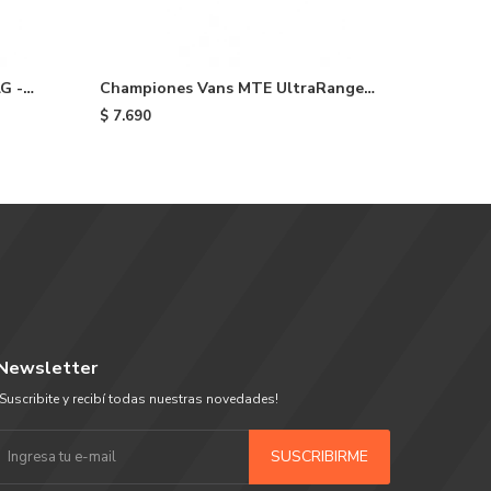
G -
Championes Vans MTE UltraRange
Champion
2.0 - Black/white
Black
$
7.690
$
7.690
Newsletter
¡Suscribite y recibí todas nuestras novedades!
SUSCRIBIRME