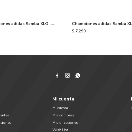
ones adidas Samba XLG -
Championes adidas Samba XL
White
$
7.290



Mi cuenta
Mi cuenta
uentes
Mis compras
uciones
Mis direcciones
Wish List