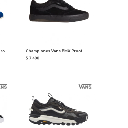
ro -
Championes Vans BMX Proof
Wafflecup - Black
$
7.490