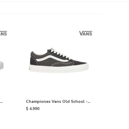
Championes Vans Old School -
Black
$
4.990