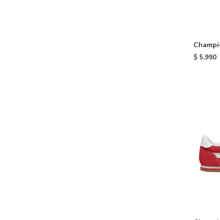
Champio
Navy
$
5.990