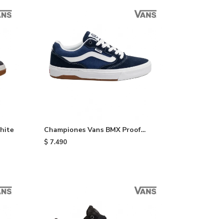
hite
Championes Vans BMX Proof
Wafflecup - Black
$
7.490