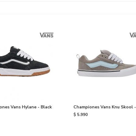
nes Vans Hylane - Black
Championes Vans Knu Skool -
Black
$
5.990