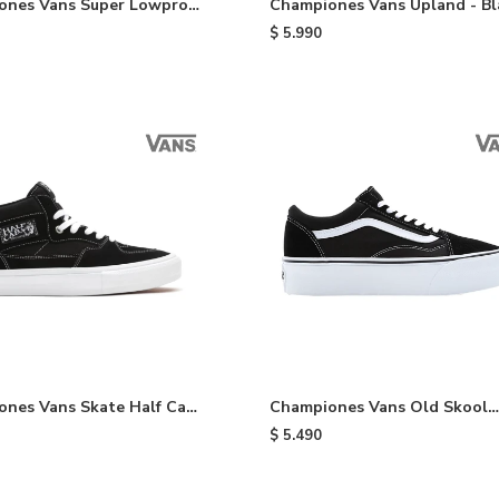
ones Vans Super Lowpro -
Championes Vans Upland - Bl
$
5.990
nes Vans Skate Half Cab
Championes Vans Old Skool
/white
Stackform - Black
$
5.490