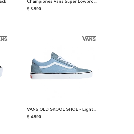
ack
Championes Vans Super Lowpro -
Black
$
5.990
VANS OLD SKOOL SHOE - Light
Blue
$
4.990