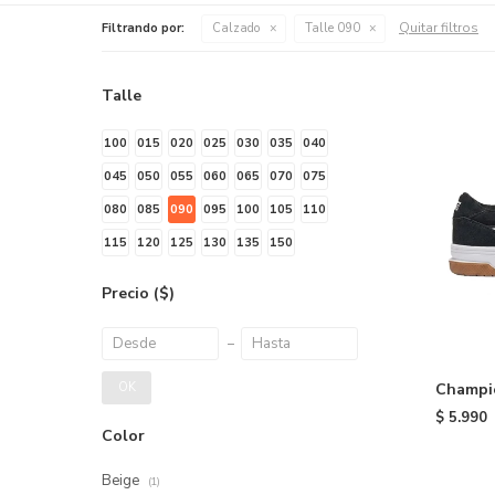
Quitar filtros
Filtrando por:
Calzado
Talle 090
Talle
100
015
020
025
030
035
040
045
050
055
060
065
070
075
080
085
090
095
100
105
110
115
120
125
130
135
150
Precio
($)
Champio
OK
$
5.990
Color
Beige
(1)