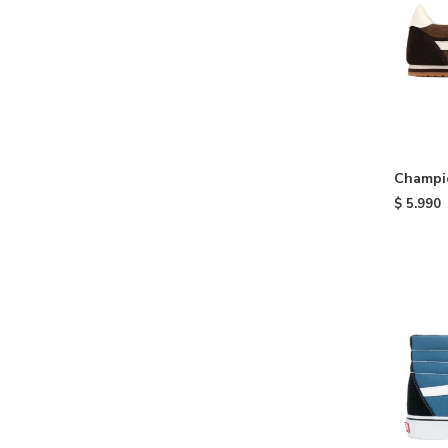
Champi
Brown
$
5.990