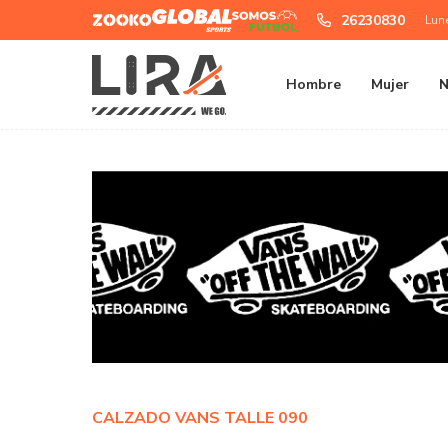
Zooko
Global
Somos
26230830
Lun
Sports
Futbol
Hombre
Mujer
N
CALZADO VANS TALLE 090