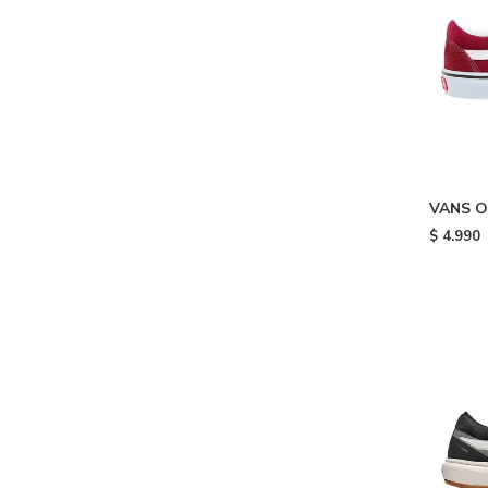
VANS O
Bordo
$
4.990