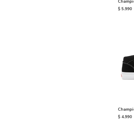
Champi
Red
$
5.990
Champio
- Black
$
4.990