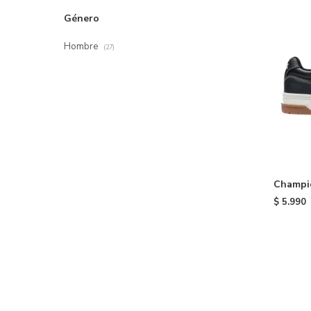
Género
Hombre
(27)
Champio
$
5.990