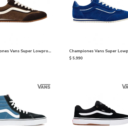
ones Vans Super Lowpro -
Championes Vans Super Lowp
Indigo
$
5.990