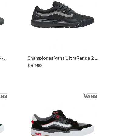
 -
Championes Vans UltraRange 2.0
- Black/grey
$
6.990