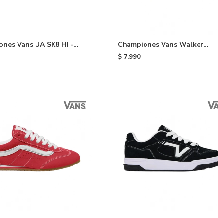
nes Vans UA SK8 HI -
Championes Vans Walker
Wafflecup - Black
$
7.990