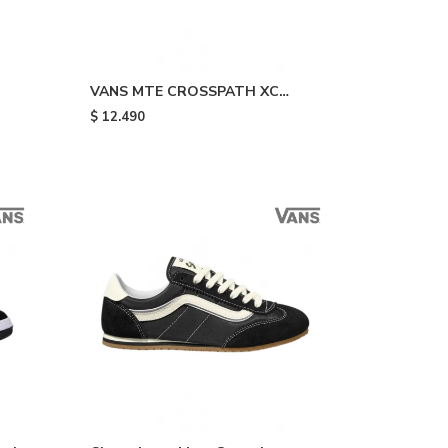
VANS MTE CROSSPATH XC
WASHED - Black
$
12.490