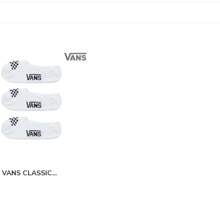
 VANS CLASSIC
LE - White