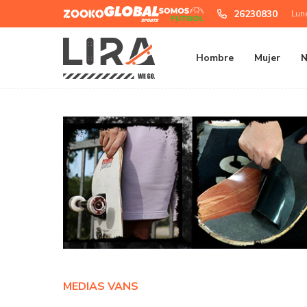
Zooko
Global
Somos
26230830
Lun
Sports
Futbol
Hombre
Mujer
N
MEDIAS VANS