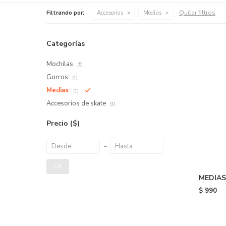
Quitar filtros
Filtrando por:
Accesorios
Medias
Categorías
Mochilas
(5)
Gorros
(1)
Medias
(1)
Accesorios de skate
(1)
Precio
($)
OK
MEDIAS
CANOOD
$
990