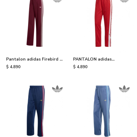
Pantalon adidas Firebird -
PANTALON adidas
Maroon
DEPORTIVO ADIBREAK -
$
4.890
$
4.890
Red White