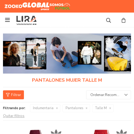
Zooko
Global Sports
Somos
Futbol

PANTALONES MUJER TALLE M
Recomendados
Filtrando por:
Indumentaria
Pantalones
Talle M
Quitar filtros