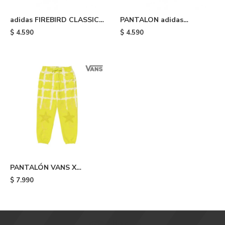
adidas FIREBIRD CLASSIC -
PANTALON adidas
Blue
FIREBIRD - Light Blue
$
4.590
$
4.590
PANTALÓN VANS X
COLLINA STRADA - Yellow
$
7.990