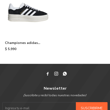
Championes adidas
Gazelle Bold - Black
$
5.990



Newsletter
¡Suscribite y recibí todas nuestras novedades!
SUSCRIBIRME