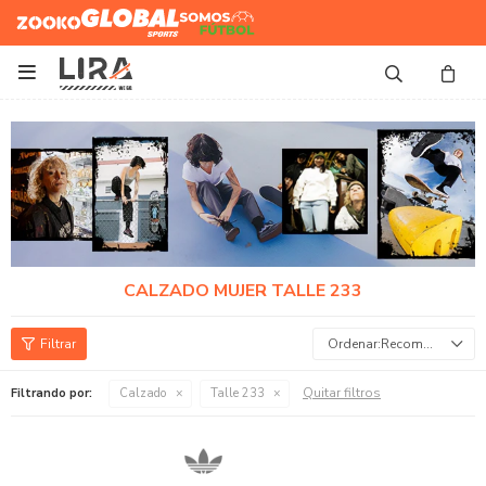
Zooko
Global Sports
Somos
Futbol

CALZADO MUJER TALLE 233
Recomendados
Quitar filtros
Filtrando por:
Calzado
Talle 233