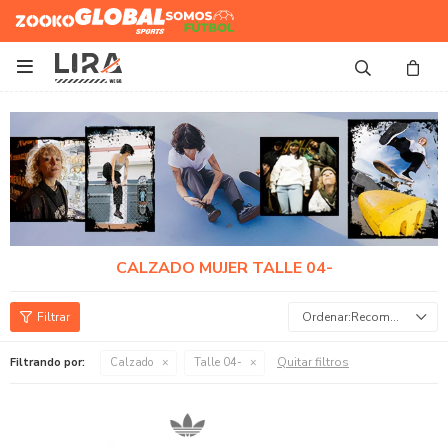
Zooko
Global Sports
Somos
Futbol

CALZADO MUJER TALLE 04-
Recomendados
Quitar filtros
Filtrando por:
Calzado
Talle 04-