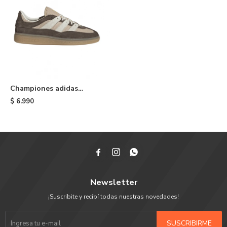
Championes adidas
Handball Spezial ST W -
$
6.990
Brown



Newsletter
¡Suscribite y recibí todas nuestras novedades!
SUSCRIBIRME