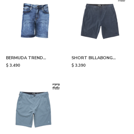
BERMUDA TREND
SHORT BILLABONG
STRAIGHT BLUE - Blue
CROSSFITE MIDE - Nvy
$
3.490
$
3.390