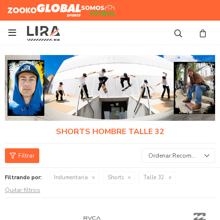
Zooko
Global Sports
Somos
Futbol

SHORTS HOMBRE TALLE 32
Recomendados
Filtrando por:
Indumentaria
Shorts
Talle 32
Quitar filtros