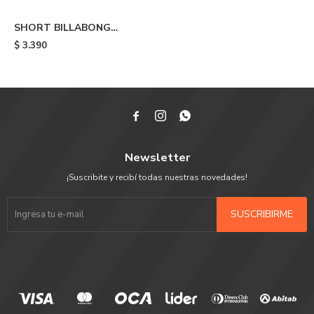
SHORT BILLABONG
CROSSFITE MIDE - Alt
$
3.390



Newsletter
¡Suscribite y recibí todas nuestras novedades!
SUSCRIBIRME