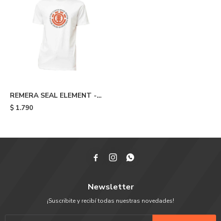
REMERA SEAL ELEMENT -
White
$
1.790



Newsletter
¡Suscribite y recibí todas nuestras novedades!