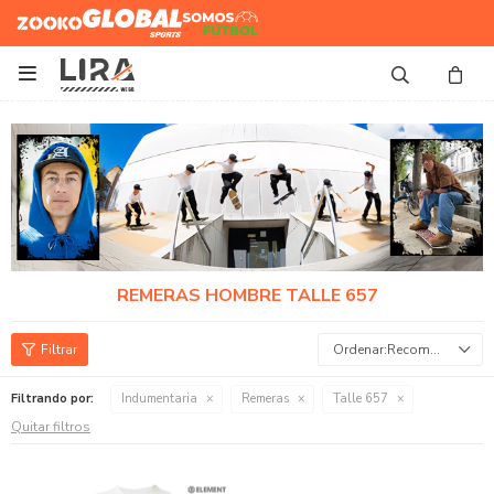
Zooko
Global Sports
Somos
Futbol

REMERAS HOMBRE TALLE 657
Recomendados
Filtrando por:
Indumentaria
Remeras
Talle 657
Quitar filtros