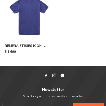
REMERA ETINIES ICON -
Blue
$
1.690



Newsletter
¡Suscribite y recibí todas nuestras novedades!