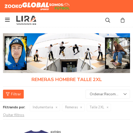
Zooko
Global Sports
Somos
Futbol

REMERAS HOMBRE TALLE 2XL
Recomendados
Filtrando por:
Indumentaria
Remeras
Talle 2XL
Quitar filtros