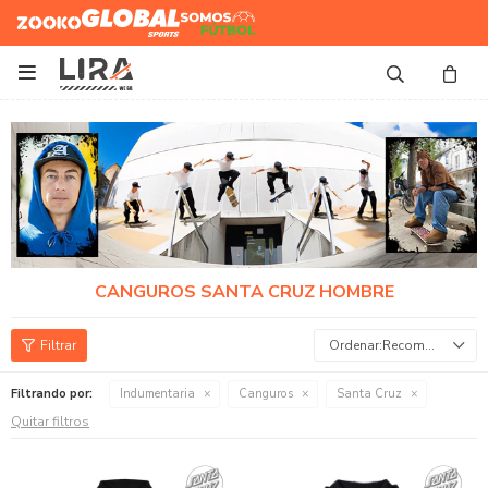
Zooko
Global Sports
Somos
Futbol

CANGUROS SANTA CRUZ HOMBRE
Recomendados
Filtrando por:
Indumentaria
Canguros
Santa Cruz
Quitar filtros