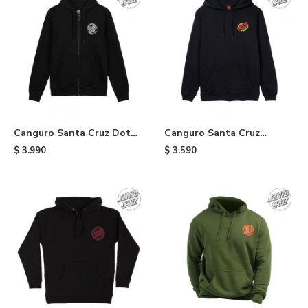
Canguro Santa Cruz Dot
Canguro Santa Cruz
Zip - Black
Screaming Slime - Black
$
3.990
$
3.590