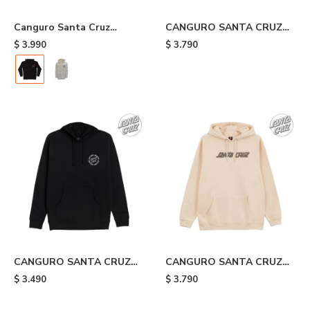
Canguro Santa Cruz
CANGURO SANTA CRUZ
Fechado Loco - Black
CLASSIC DOT S MIL -
$
3.990
$
3.790
Green
CANGURO SANTA CRUZ
CANGURO SANTA CRUZ
FLAME RINGED DOT -
SCREAM GRIZZLY S - Beige
$
3.490
$
3.790
Black