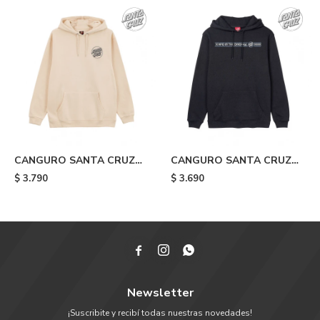
CANGURO SANTA CRUZ
CANGURO SANTA CRUZ
PACE RITUAL HAND S -
BREAKER - Black
$
3.790
$
3.690
Beige



Newsletter
¡Suscribite y recibí todas nuestras novedades!