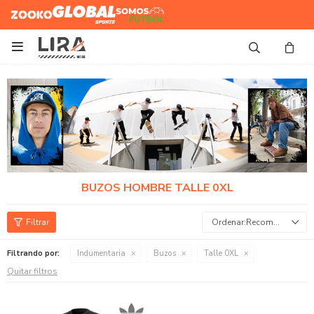
Zooko
Global Sports
Somos
Futbol

BUZOS HOMBRE TALLE 0XL
Recomendados
Filtrando por:
Indumentaria
Buzos
Talle 0XL
Quitar filtros