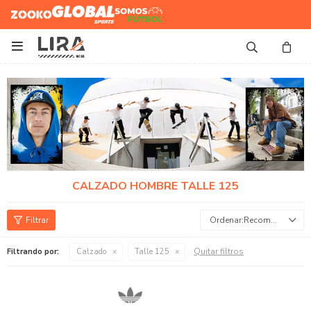
Zooko
Global Sports
Somos
Futbol

CALZADO HOMBRE TALLE 125
Recomendados
Quitar filtros
Filtrando por:
Calzado
Talle 125