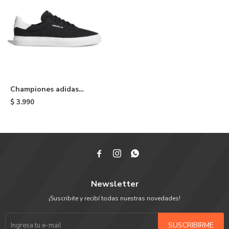
Championes adidas
Masculino 3MC - Black &
$
3.990
White



Newsletter
¡Suscribite y recibí todas nuestras novedades!
SUSCRIBIRME