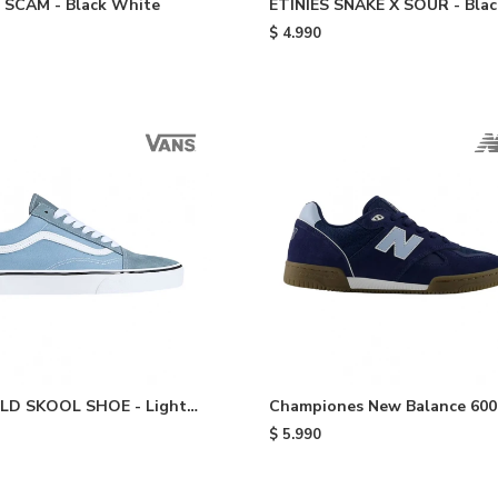
 SCAM - Black White
ETINIES SNAKE X SOUR - Blac
$
4.990
LD SKOOL SHOE - Light
Championes New Balance 600
Blue
$
5.990