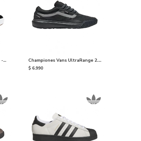
 -
Championes Vans UltraRange 2.0
- Black/grey
$
6.990