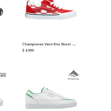
Championes Vans Knu Skool -
Red
$
4.990