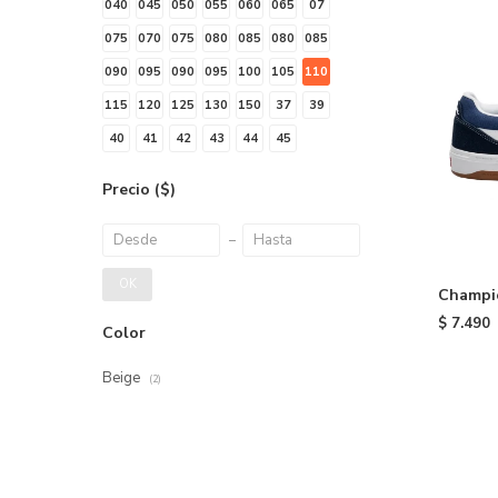
040
045
050
055
060
065
07
075
070
075
080
085
080
085
090
095
090
095
100
105
110
115
120
125
130
150
37
39
40
41
42
43
44
45
Precio
($)
OK
Champi
Wafflec
$
7.490
Color
Beige
(2)