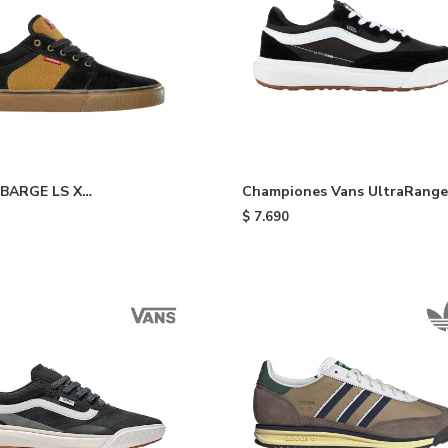
 BARGE LS X
Championes Vans UltraRange
NDENT - Black
Black
$
7.690