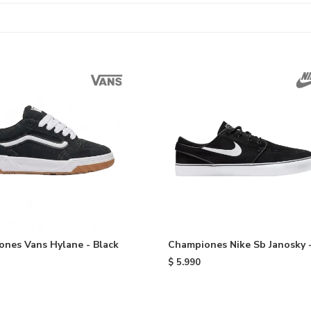
nes Vans Hylane - Black
Championes Nike Sb Janosky 
Black
$
5.990