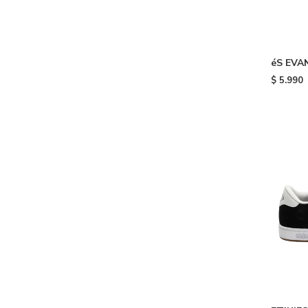
éS EVAN
$
5.990