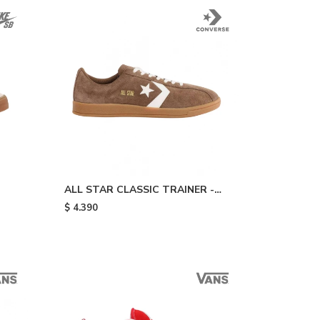
ALL STAR CLASSIC TRAINER -
Brown Gum
$
4.390