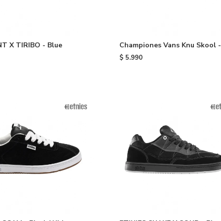
T X TIRIBO - Blue
Championes Vans Knu Skool -
Brown
$
5.990