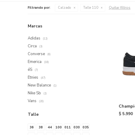
Quitar filtros
Filtrando por:
Calzado
Talle 110
Marcas
Adidas
(12)
Circa
(3)
Converse
(6)
Emerica
(18)
éS
(7)
Etnies
(47)
New Balance
(1)
Nike Sb
(2)
Vans
(20)
Champio
$
5.990
Talle
36
38
44
100
011
030
035