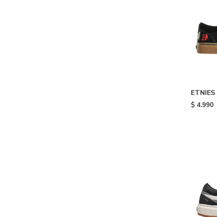
ETNIES
INDEPE
$
4.990