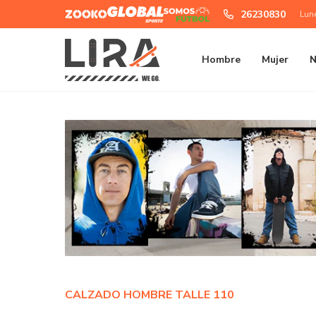
Zooko
Global
Somos
26230830
Lun
Sports
Futbol
Hombre
Mujer
N
CALZADO HOMBRE TALLE 110