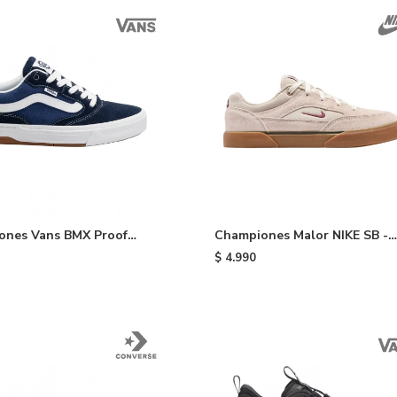
ones Vans BMX Proof
Championes Malor NIKE SB -
up - Black
Brown
$
4.990