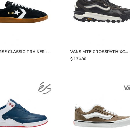
SE CLASSIC TRAINER -
VANS MTE CROSSPATH XC
WASHED - Black
$
12.490