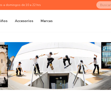
es a domingos de 10 a 22 hrs
iños
Accesorios
Marcas