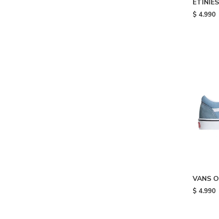
ETINIES
$
4.990
VANS O
Blue
$
4.990