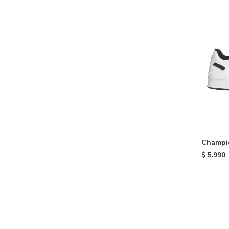
Champi
CL - Wh
$
5.990