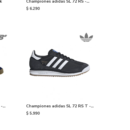
k
Championes adidas SL 72 RS -
Brown
$
6.290
 -
Championes adidas SL 72 RS T -
Black
$
5.990