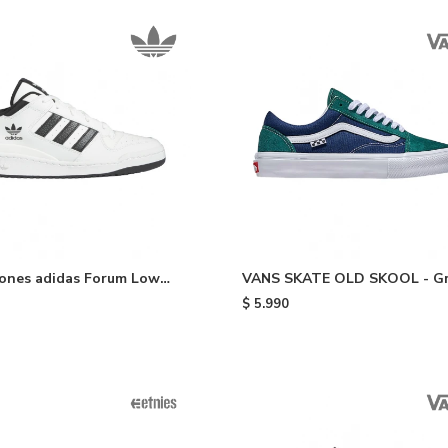
ones adidas Forum Low
VANS SKATE OLD SKOOL - G
ite/black
$
5.990