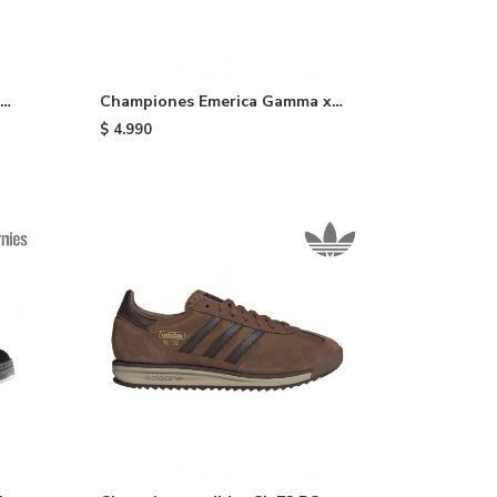
Championes Emerica Gamma x
Shake Junt - White
$
4.990