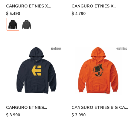
CANGURO ETNIES X
CANGURO ETNIES X
SANTA CRUZ RETRO -
JOSLIN - Grey
$
5.490
$
4.790
Black
CANGURO ETNIES
CANGURO ETNIES BIG CAT
CLASSIC ICON - Blue
- Orange
$
3.990
$
3.990