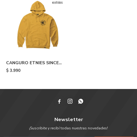
CANGURO ETNIES SINCE
1986 - Yellow
$
3.990



Newsletter
¡Suscribite y recibí todas nuestras novedades!