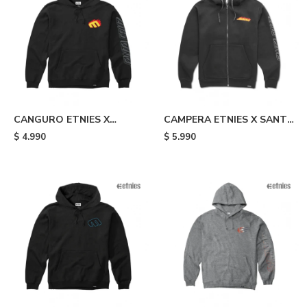
CANGURO ETNIES X
CAMPERA ETNIES X SANTA
SANTA CRUZ FLAME -
CRUZ FLAME - Black
$
4.990
$
5.990
Black