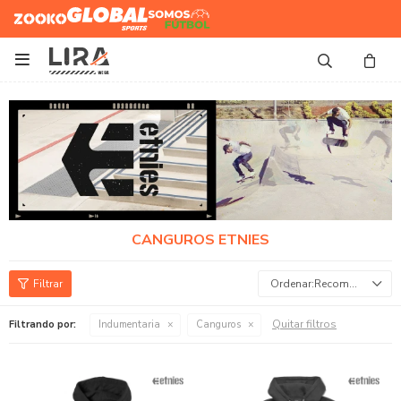
Zooko
Global Sports
Somos
Futbol

CANGUROS ETNIES
Recomendados
Quitar filtros
Filtrando por:
Indumentaria
Canguros