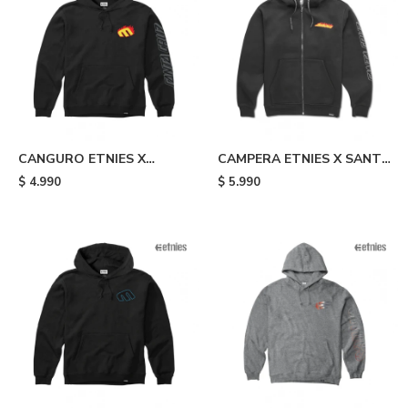
CANGURO ETNIES X
CAMPERA ETNIES X SANTA
SANTA CRUZ FLAME -
CRUZ FLAME - Black
$
4.990
$
5.990
Black