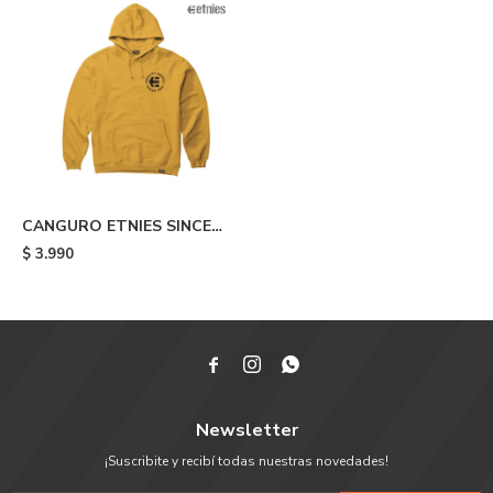
CANGURO ETNIES SINCE
1986 - Yellow
$
3.990



Newsletter
¡Suscribite y recibí todas nuestras novedades!