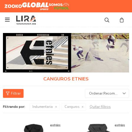
Zooko
Global Sports
Somos
Futbol

CANGUROS ETNIES
Recomendados
Quitar filtros
Filtrando por:
Indumentaria
Canguros