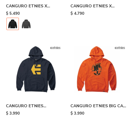
CANGURO ETNIES X
CANGURO ETNIES X
SANTA CRUZ RETRO -
JOSLIN - Grey
$
5.490
$
4.790
Black
CANGURO ETNIES
CANGURO ETNIES BIG CAT
CLASSIC ICON - Blue
- Orange
$
3.990
$
3.990