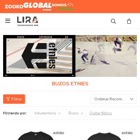
Zooko
Global Sports
Somos
Futbol

BUZOS ETNIES
Recomendados
Quitar filtros
Filtrando por:
Indumentaria
Buzos