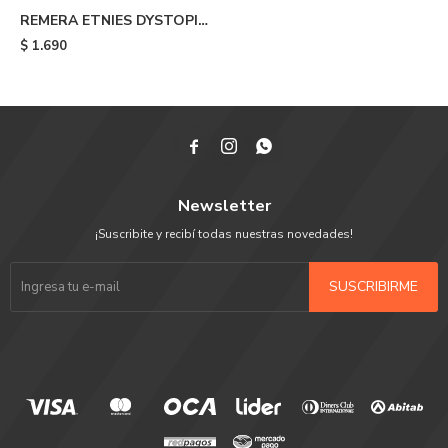
REMERA ETNIES DYSTOPIA
- Orange
$
1.690



Newsletter
¡Suscribite y recibí todas nuestras novedades!
SUSCRIBIRME