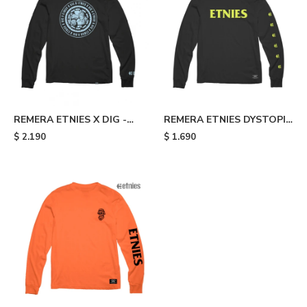
REMERA ETNIES X DIG -
REMERA ETNIES DYSTOPIA
Black
- Black
$
2.190
$
1.690