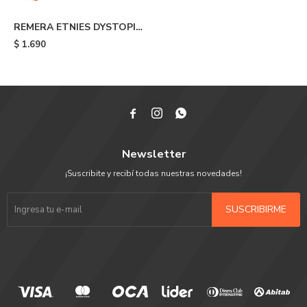
REMERA ETNIES DYSTOPIA
- Orange
$
1.690



Newsletter
¡Suscribite y recibí todas nuestras novedades!
SUSCRIBIRME