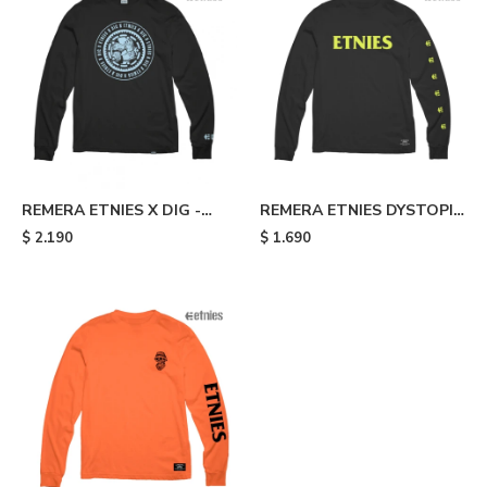
REMERA ETNIES X DIG -
REMERA ETNIES DYSTOPIA
Black
- Black
$
2.190
$
1.690