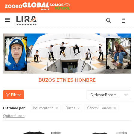
Zooko
Global Sports
Somos
Futbol

BUZOS ETNIES HOMBRE
Recomendados
Filtrando por:
Indumentaria
Buzos
Género:
Hombre
Quitar filtros