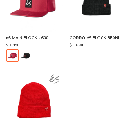
eS MAIN BLOCK - 600
GORRO éS BLOCK BEANIE
- Black
$
1.890
$
1.690