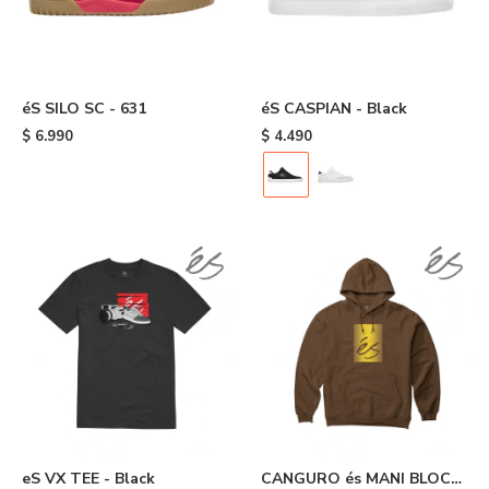
éS SILO SC - 631
éS CASPIAN - Black
$
6.990
$
4.490
eS VX TEE - Black
CANGURO és MANI BLOCK