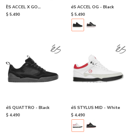
ÈS ACCEL X GO
éS ACCEL OG - Black
SKATEBOARDING - Grey
$
5.490
$
5.490
éS QUATTRO - Black
éS STYLUS MID - White
$
4.490
$
4.490