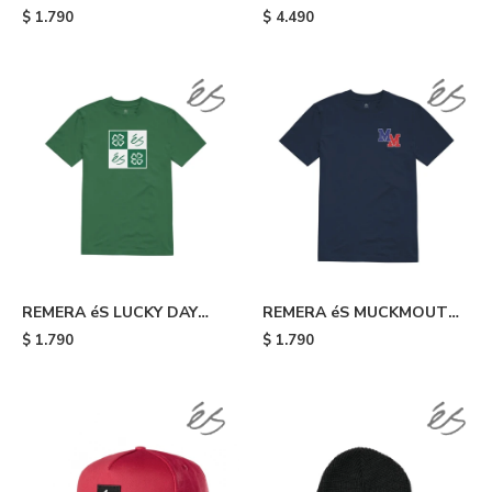
HOODIE FLEECE - Brown
$
1.790
$
4.490
REMERA éS LUCKY DAY
REMERA éS MUCKMOUTH
TEE - 320
TEE - Blue
$
1.790
$
1.790