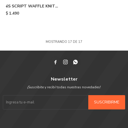
éS SCRIPT WAFFLE KNIT
BEANIE - 600
$
1.490
MOSTRANDO
17
DE
17



Newsletter
¡Suscribite y recibí todas nuestras novedades!
SUSCRIBIRME