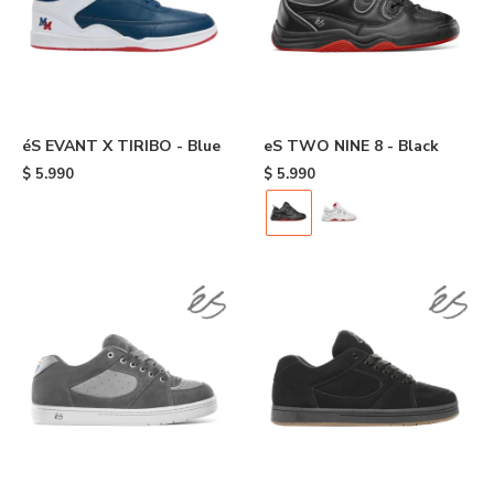
éS EVANT X TIRIBO - Blue
eS TWO NINE 8 - Black
$
5.990
$
5.990