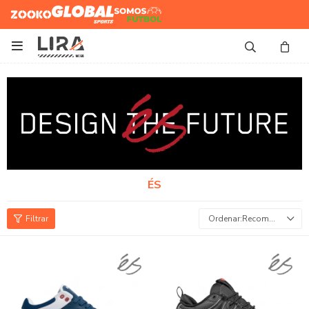
Zooko
Global Sports
Somos
Futbol

ÉS
Recomendados