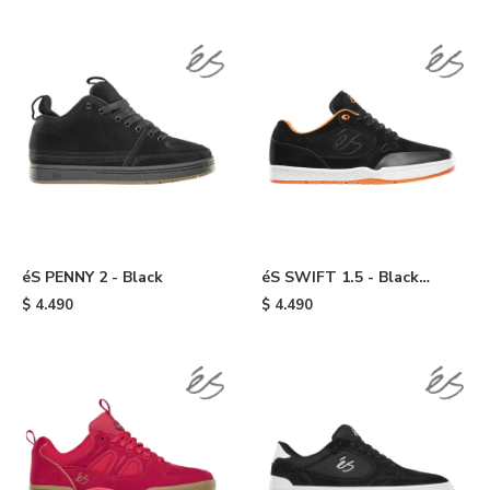
éS PENNY 2 - Black
éS SWIFT 1.5 - Black
/white /orange
$
4.490
$
4.490