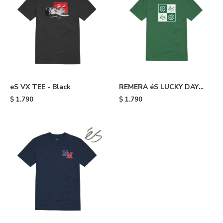
eS VX TEE - Black
REMERA éS LUCKY DAY
TEE - 320
$
1.790
$
1.790