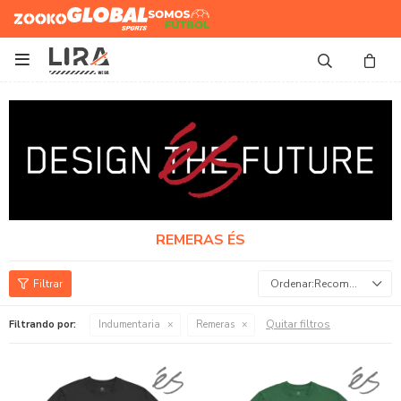
Zooko
Global Sports
Somos
Futbol

REMERAS ÉS
Recomendados
Quitar filtros
Filtrando por:
Indumentaria
Remeras