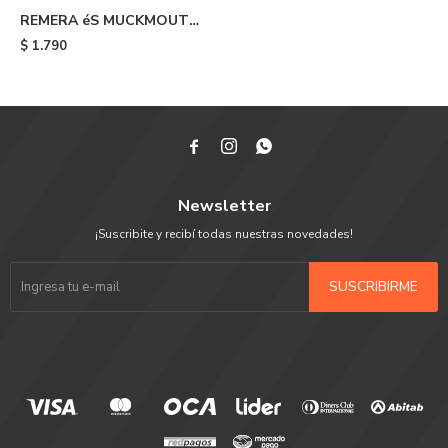
REMERA éS MUCKMOUTH
TEE - Blue
$
1.790



Newsletter
¡Suscribite y recibí todas nuestras novedades!
SUSCRIBIRME