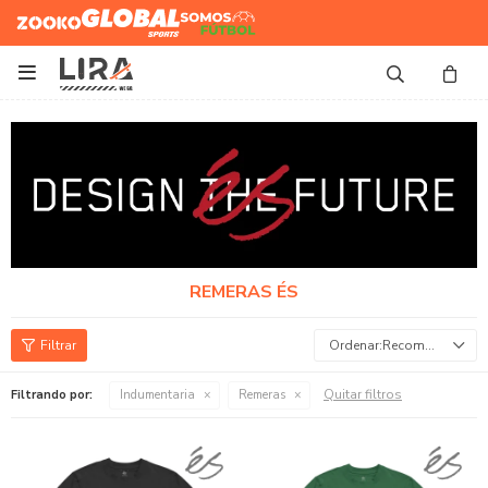
Zooko
Global Sports
Somos
Futbol

REMERAS ÉS
Recomendados
Quitar filtros
Filtrando por:
Indumentaria
Remeras