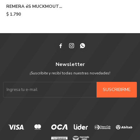
REMERA éS MUCKMOUTH
TEE - Blue
$
1.790



Newsletter
¡Suscribite y recibí todas nuestras novedades!
SUSCRIBIRME