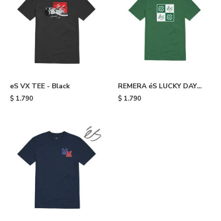
eS VX TEE - Black
REMERA éS LUCKY DAY
TEE - 320
$
1.790
$
1.790