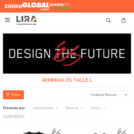
Zooko
Global Sports
Somos
Futbol

REMERAS ÉS TALLE L
Recomendados
Filtrando por:
Indumentaria
Remeras
Talle L
Quitar filtros