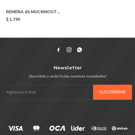
REMERA éS MUCKMOUTH
TEE - Blue
$
1.790



Newsletter
¡Suscribite y recibí todas nuestras novedades!
SUSCRIBIRME