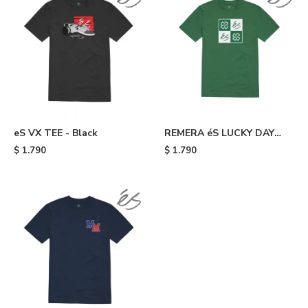
eS VX TEE - Black
REMERA éS LUCKY DAY
TEE - 320
$
1.790
$
1.790