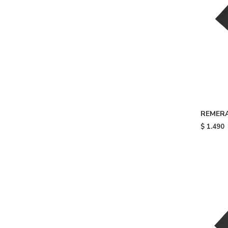
REMERA
Black
$
1.490