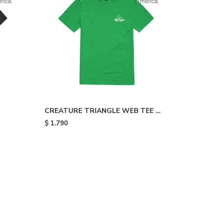
CREATURE TRIANGLE WEB TEE -
Green
$
1.790