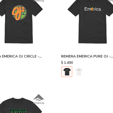
 EMERICA OJ CIRCLE -
REMERA EMERICA PURE OJ -
Black
$
1.490