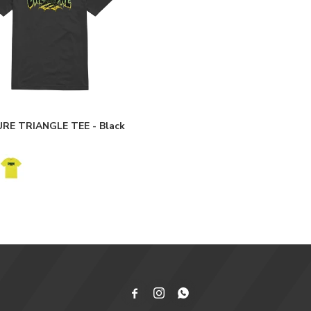
RE TRIANGLE TEE - Black


