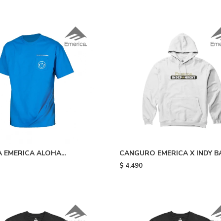
 EMERICA ALOHA
CANGURO EMERICA X INDY B
 TEE - Blue
HOODIE - White
$
4.490