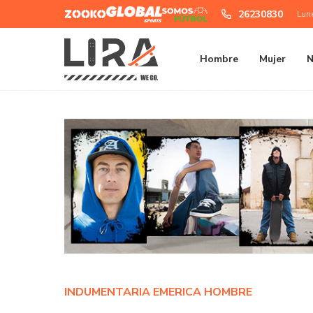
Zooko
Global
Somos
26230830
Lun
Sports
Futbol
Hombre
Mujer
N
INDUMENTARIA EMERICA HOMBRE