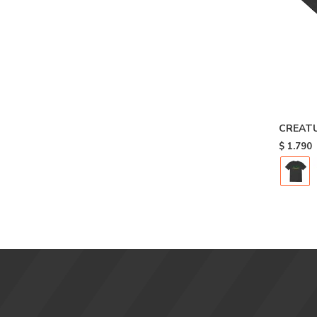
CREATU
$
1.790