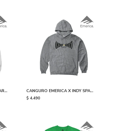
AR
CANGURO EMERICA X INDY SPAN
HOODIE - Grey Heath
$
4.490