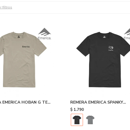
r filtros
 EMERICA HOBAN G TEE
REMERA EMERICA SPANKY
TOOTH TEE - Black
$
1.790