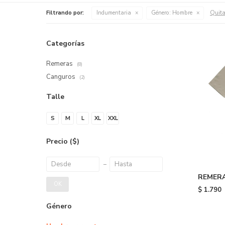
Quita
Filtrando por:
Indumentaria
Género:
Hombre
Categorías
Remeras
(8)
Canguros
(2)
Talle
S
M
L
XL
XXL
Precio
($)
REMERA
OK
- 322
$
1.790
Género