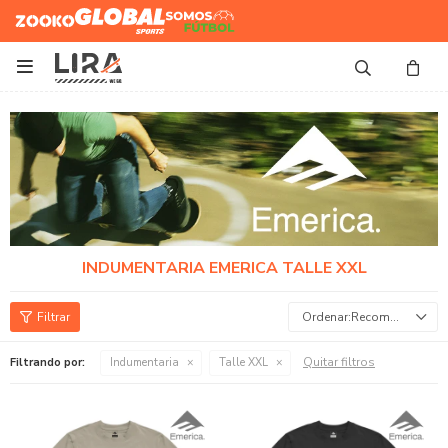
Zooko
Global Sports
Somos
Futbol

INDUMENTARIA EMERICA TALLE XXL
Recomendados
Quitar filtros
Filtrando por:
Indumentaria
Talle XXL