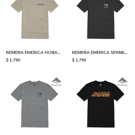
REMERA EMERICA HOBAN
REMERA EMERICA SPANKY
G TEE - 322
TOOTH TEE - Black
$
1.790
$
1.790