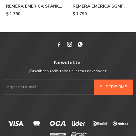
REMERA EMERICA SPANKY
REMERA EMERICA SGMF
TOOTH TEE - Black
TEE - Black
$
1.790
$
1.790



Newsletter
¡Suscribite y recibí todas nuestras novedades!
SUSCRIBIRME