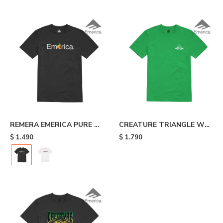
REMERA EMERICA PURE OJ
CREATURE TRIANGLE WEB
- Black
TEE - Green
$
1.490
$
1.790