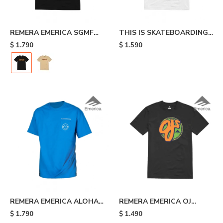
REMERA EMERICA SGMF
THIS IS SKATEBOARDING
TEE - Black
TEE - White
$
1.790
$
1.590
REMERA EMERICA ALOHA
REMERA EMERICA OJ
POCKET TEE - Blue
CIRCLE - Black
$
1.790
$
1.490