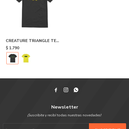
CREATURE TRIANGLE TEE
- Black
$
1.790



Newsletter
¡Suscribite y recibí todas nuestras novedades!