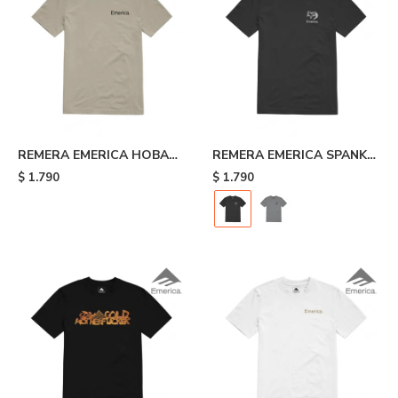
REMERA EMERICA HOBAN
REMERA EMERICA SPANKY
G TEE - 322
TOOTH TEE - Black
$
1.790
$
1.790