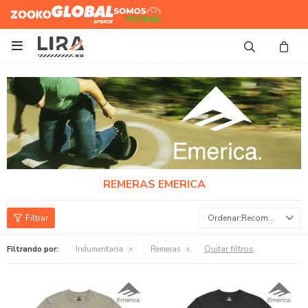
Zooko
Global Sports
Somos
Futbol

REMERAS EMERICA
Recomendados
Quitar filtros
Filtrando por:
Indumentaria
Remeras