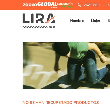
Zooko
Global
Somos
26230830
Lun
Sports
Futbol
Hombre
Mujer
N
NO SE HAN RECUPERADO PRODUCTOS