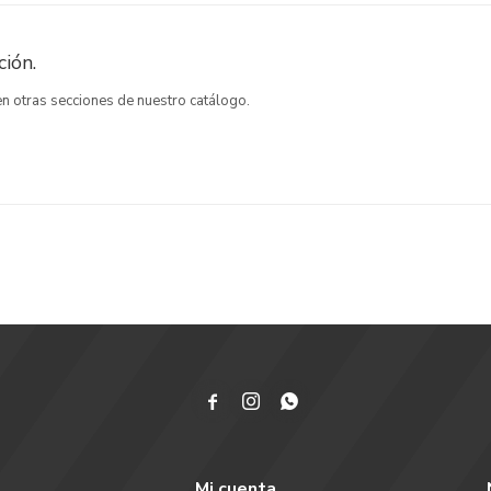
ión.
 en otras secciones de nuestro catálogo.



Mi cuenta