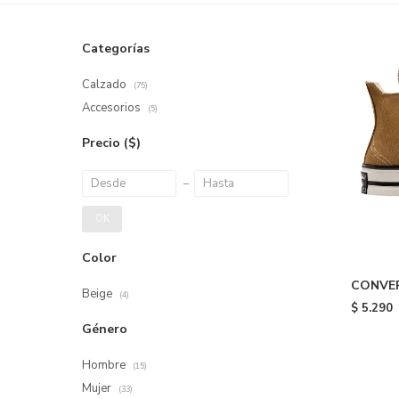
Categorías
Calzado
(75)
Accesorios
(5)
Precio
($)
OK
Color
CONVER
Beige
(4)
Beige
$
5.290
Género
Hombre
(15)
Mujer
(33)