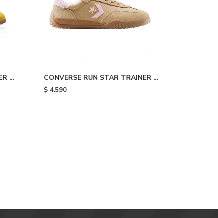
R -
CONVERSE RUN STAR TRAINER -
Beige
$
4.590