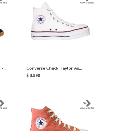
 -
Converse Chuck Taylor As
Plataform HI - White
$
3.990