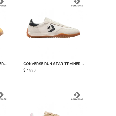
ER
CONVERSE RUN STAR TRAINER -
White
$
4.590