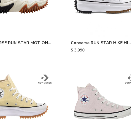
RSE RUN STAR MOTION
Converse RUN STAR HIKE HI -
RM - White
White
$
3.990