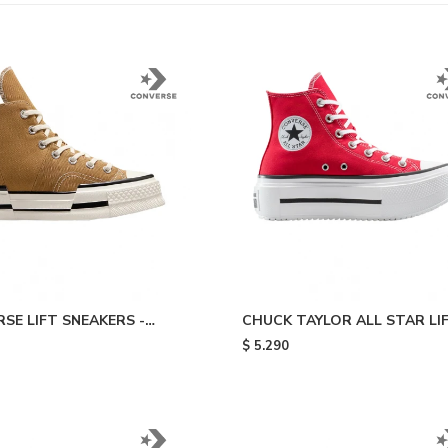
SE LIFT SNEAKERS -
CHUCK TAYLOR ALL STAR LI
DOUBLE STACK - Red
$
5.290