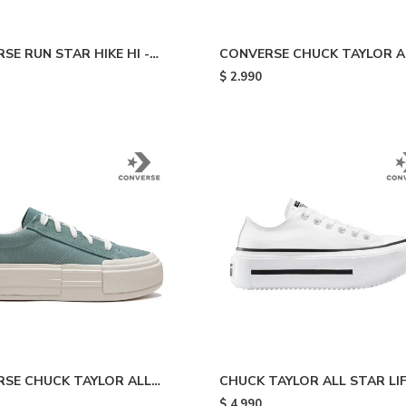
SE RUN STAR HIKE HI -
CONVERSE CHUCK TAYLOR A
STAR - Pink
$
2.990
SE CHUCK TAYLOR ALL
CHUCK TAYLOR ALL STAR LI
UISE - Light Blue/white
DOUBLE STACK - White & Bl
$
4.990