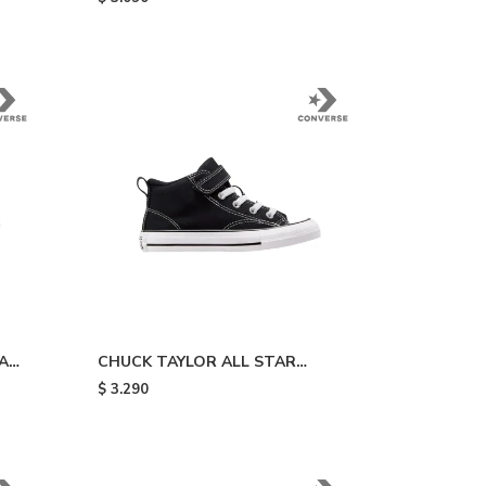
A
CHUCK TAYLOR ALL STAR
ite
MALDEN STREET - Black & White
$
3.290