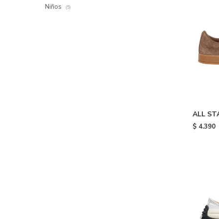
Niños
(5)
ALL ST
Brown 
$
4.390