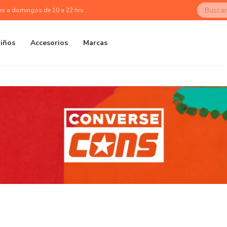
es a domingos de 10 a 22 hrs
iños
Accesorios
Marcas