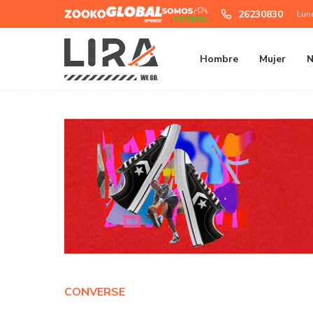
Zooko
Global
Somos
26230830
Lun
Sports
Futbol
Hombre
Mujer
N
CONVERSE