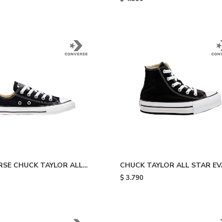
SE CHUCK TAYLOR ALL
CHUCK TAYLOR ALL STAR EV
 - Black
LIFT PLATFORM - Black & Wh
$
3.790