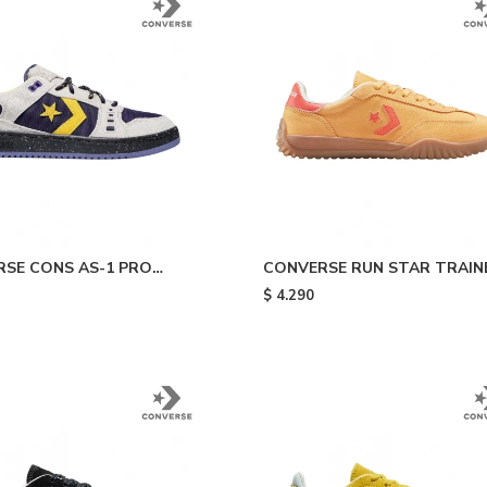
SE CONS AS-1 PRO
CONVERSE RUN STAR TRAIN
 Galaxy
OX - Electrolights Yellow
$
4.290