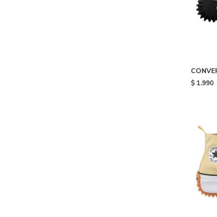
CONVE
PLATFO
$
1.990