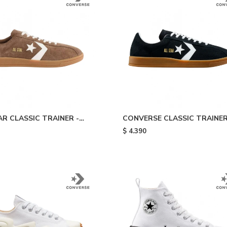
AR CLASSIC TRAINER -
CONVERSE CLASSIC TRAINER
Gum
Black
$
4.390