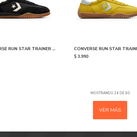
SE RUN STAR TRAINER -
CONVERSE RUN STAR TRAINE
Yellow
$
3.990
MOSTRANDO
24
DE
80
VER MÁS