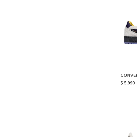
CONVER
SUEDE -
$
5.990