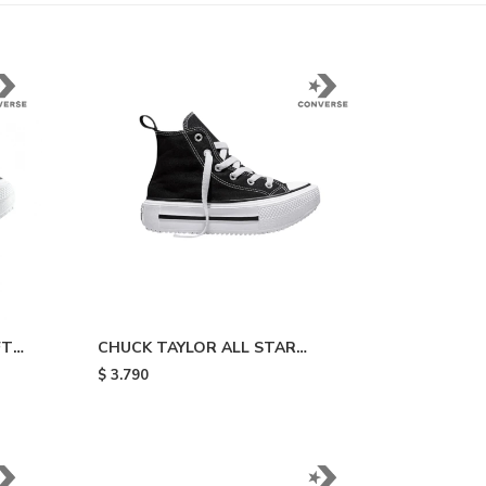
FT
CHUCK TAYLOR ALL STAR
DOUBLE STACK - Black White
$
3.790