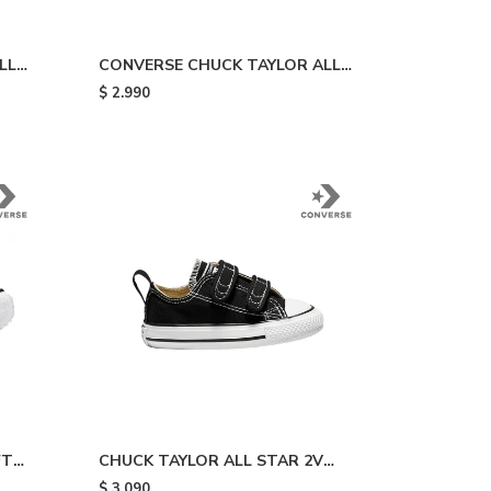
LL
CONVERSE CHUCK TAYLOR ALL
STAR - Green
$
2.990
FT
CHUCK TAYLOR ALL STAR 2V
ack
CANVAS - Black
$
3.090