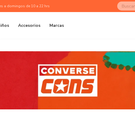
es a domingos de 10 a 22 hrs
iños
Accesorios
Marcas