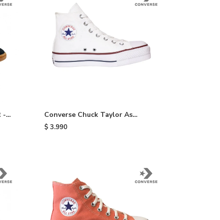
 -
Converse Chuck Taylor As
Plataform HI - White
$
3.990