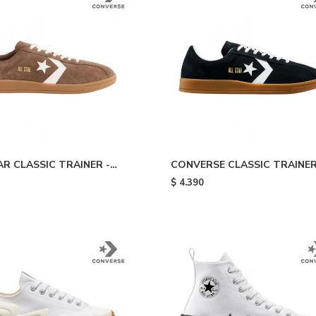
AR CLASSIC TRAINER -
CONVERSE CLASSIC TRAINER
Gum
Black
$
4.390