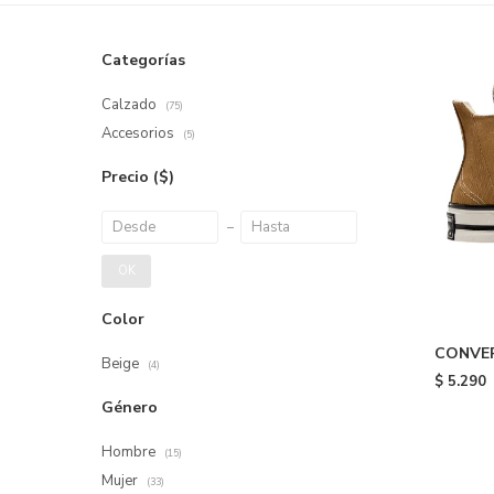
Categorías
Calzado
(75)
Accesorios
(5)
Precio
($)
OK
Color
CONVER
Beige
(4)
Beige
$
5.290
Género
Hombre
(15)
Mujer
(33)