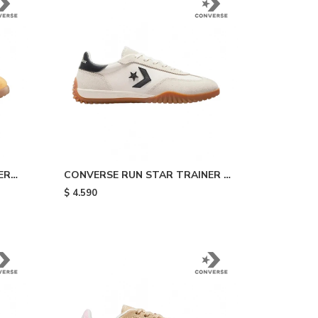
ER
CONVERSE RUN STAR TRAINER -
White
$
4.590