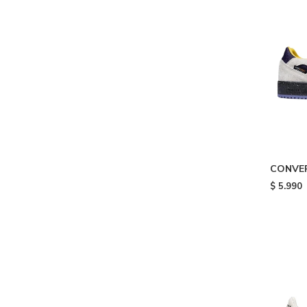
CONVER
SUEDE -
$
5.990