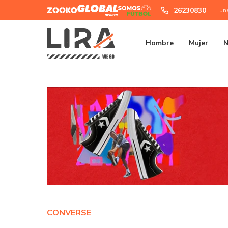
Zooko
Global
Somos
26230830
Lun
Sports
Futbol
Hombre
Mujer
N
CONVERSE