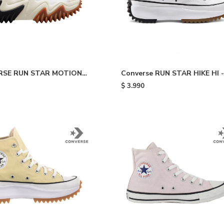
RSE RUN STAR MOTION
Converse RUN STAR HIKE HI -
RM - White
White
$
3.990