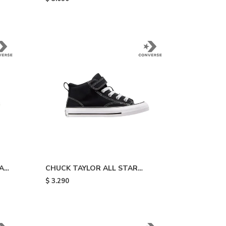
A
CHUCK TAYLOR ALL STAR
ite
MALDEN STREET - Black & White
$
3.290