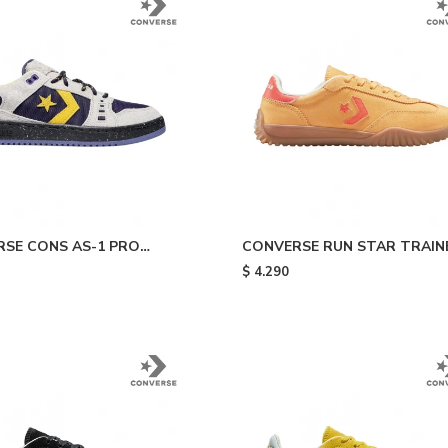
SE CONS AS-1 PRO
CONVERSE RUN STAR TRAIN
 Galaxy
OX - Electrolights Yellow
$
4.290