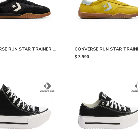
SE RUN STAR TRAINER -
CONVERSE RUN STAR TRAINE
Yellow
$
3.990