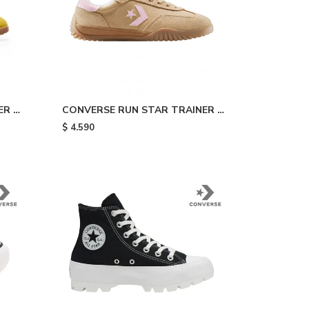
R -
CONVERSE RUN STAR TRAINER -
Beige
$
4.590