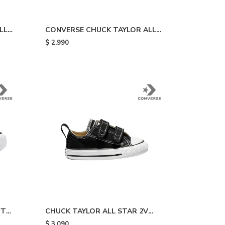
LL
CONVERSE CHUCK TAYLOR ALL
STAR - Green
$
2.990
FT
CHUCK TAYLOR ALL STAR 2V
ack
CANVAS - Black
$
3.090