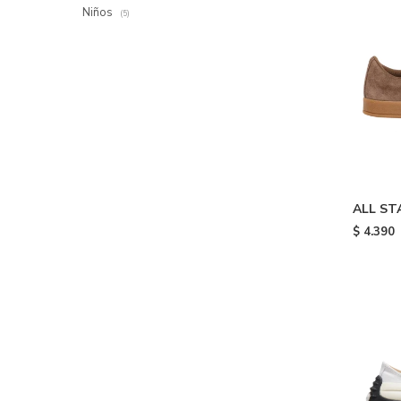
Niños
(5)
ALL ST
Brown 
$
4.390