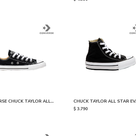
SE CHUCK TAYLOR ALL
CHUCK TAYLOR ALL STAR EV
 - Black
LIFT PLATFORM - Black & Wh
$
3.790