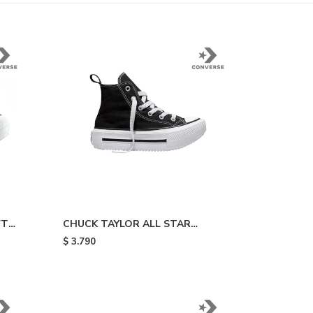
FT
CHUCK TAYLOR ALL STAR
DOUBLE STACK - Black White
$
3.790