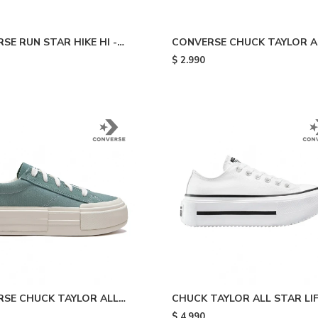
SE RUN STAR HIKE HI -
CONVERSE CHUCK TAYLOR A
STAR - Pink
$
2.990
SE CHUCK TAYLOR ALL
CHUCK TAYLOR ALL STAR LI
UISE - Light Blue/white
DOUBLE STACK - White & Bl
$
4.990