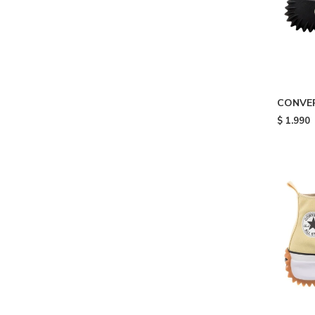
CONVE
PLATFO
$
1.990