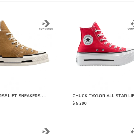
SE LIFT SNEAKERS -
CHUCK TAYLOR ALL STAR LI
DOUBLE STACK - Red
$
5.290