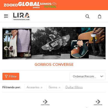
Zooko
Global Sports
Somos
Futbol

GORROS CONVERSE
Recomendados
Quitar filtros
Filtrando por:
Accesorios
Gorros