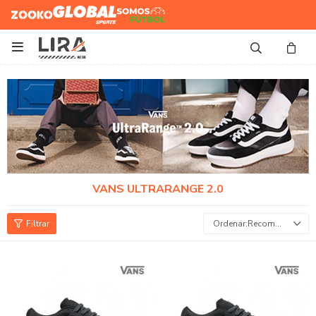
Zooko
Global Sports
Somos
Futbol

VANS ULTRARANGE 2.0
Recomendados