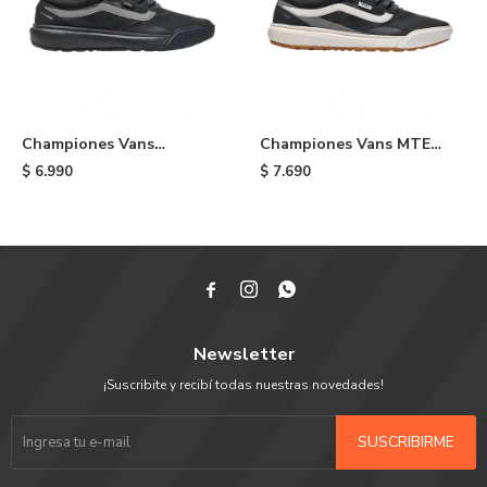
Championes Vans
Championes Vans MTE
UltraRange 2.0 - Black/grey
UltraRange 2.0 -
$
6.990
$
7.690
Black/white



Newsletter
¡Suscribite y recibí todas nuestras novedades!
SUSCRIBIRME