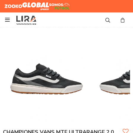
Zooko
Global Sports
Somos
Futbol

CHAMPIONES VANS MTE ULTRARANGE 2.0