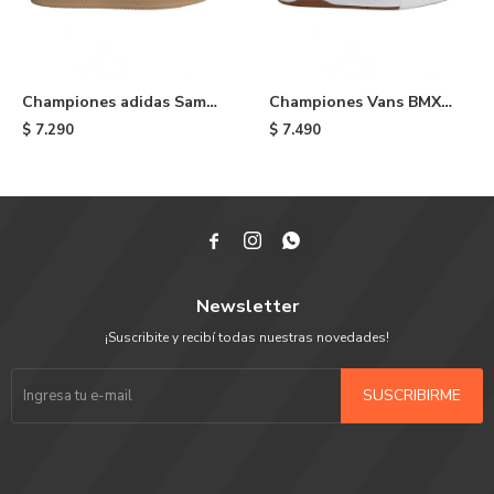
Championes adidas Samba
Championes Vans BMX
XLG - White
Proof Wafflecup - Black
$
7.290
$
7.490



Newsletter
¡Suscribite y recibí todas nuestras novedades!
SUSCRIBIRME