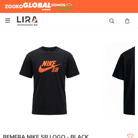
Zooko
Global Sports
Somos
Futbol

REMERA NIKE SB LOGO - BLACK