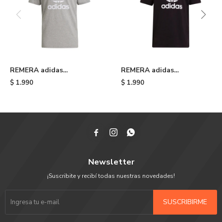
REMERA adidas
REMERA adidas
ADICOLOR CLASSICS
ADICOLOR CLASSICS
$
1.990
$
1.990
TREFOIL - Grey
TREFOIL - Black



Newsletter
¡Suscribite y recibí todas nuestras novedades!
SUSCRIBIRME