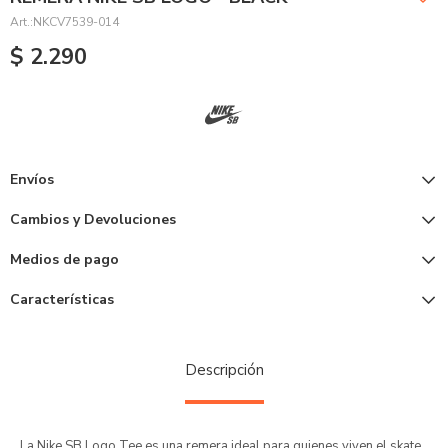
NKCV7539-014
$
2.290
Envíos
Cambios y Devoluciones
Medios de pago
Características
Descripción
La Nike SB Logo Tee es una remera ideal para quienes viven el skate