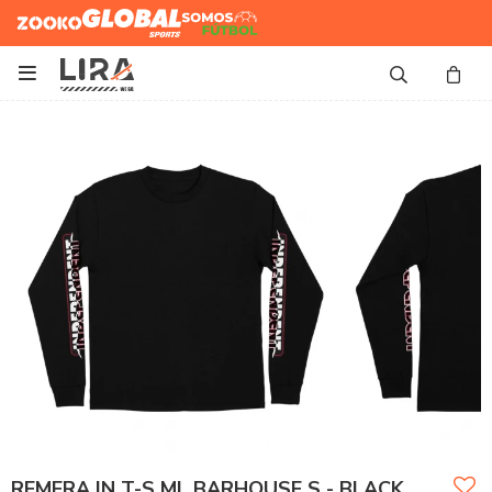
Zooko
Global Sports
Somos
Futbol

REMERA IN T-S ML BARHOUSE S - BLACK