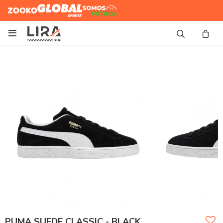
Zooko
Global Sports
Somos
Futbol

PUMA SUEDE CLASSIC - BLACK