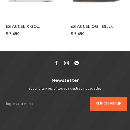
ÈS ACCEL X GO
éS ACCEL OG - Black
SKATEBOARDING - Grey
$
5.490
$
5.490



Newsletter
¡Suscribite y recibí todas nuestras novedades!
SUSCRIBIRME