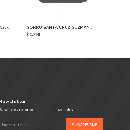
lack
GORRO SANTA CRUZ GUZMAN
GORRA a
DEAD DINERS - Grey
$
1.790
$
1.890
Newsletter
¡Suscribite y recibí todas nuestras novedades!
SUSCRIBIRME