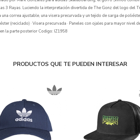
inado por Mark Gonzales para adidas Skateboarding, el gorro Shmoo combina
as 3 Rayas. Luciendo la interpretación divertida de The Gonz del logo del Tri
na correa ajustable, una visera precurvada y un tejido de sarga de poliéster 
éster (reciclado) · Visera precurvada · Paneles con ojales para mayor nivel de
e en la parte posterior Codigo: IZ1958
PRODUCTOS QUE TE PUEDEN INTERESAR