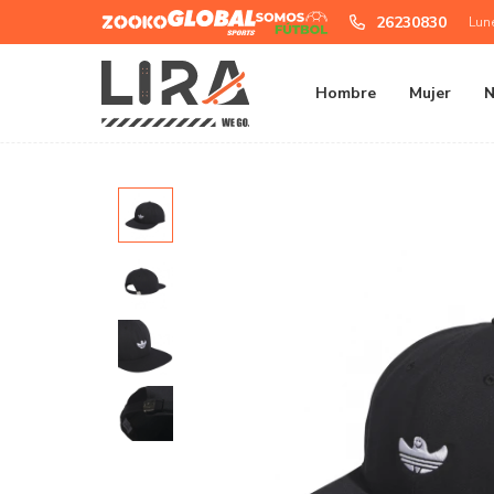
Zooko
Global
Somos
26230830
Lun
Sports
Futbol
Hombre
Mujer
N