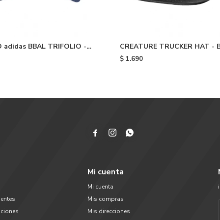
adidas BBAL TRIFOLIO -
CREATURE TRUCKER HAT - B
lue
$
1.690



Mi cuenta
Mi cuenta
uentes
Mis compras
uciones
Mis direcciones