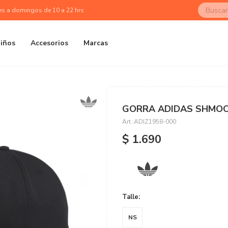
es a domingos de 10 a 22 hrs
iños
Accesorios
Marcas
GORRA ADIDAS SHMOO
ADIZ1958-000
$
1.690
Talle:
NS