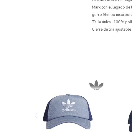
Diseño clásico reimag
Mark con el legado de l
gorro Shmoo incorpora u
Talla única · 100% poli
Cierre de tira ajustabl