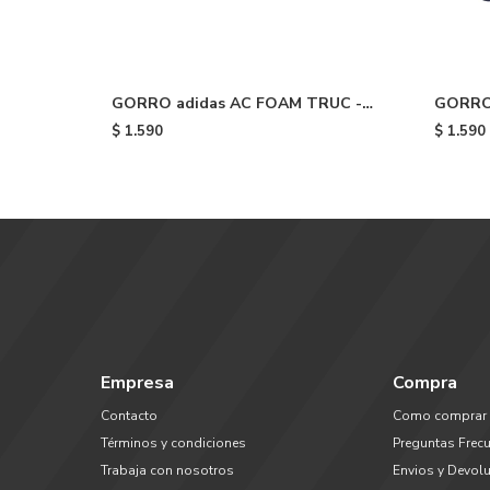
GORRO adidas AC FOAM TRUC -
GORRO 
Light Blue
Dark B
$
1.590
$
1.590
Empresa
Compra
Contacto
Como comprar
Términos y condiciones
Preguntas Frec
Trabaja con nosotros
Envios y Devol