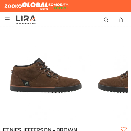
Zooko
Global Sports
Somos
Futbol

ETNIES JEFFERSON - BROWN