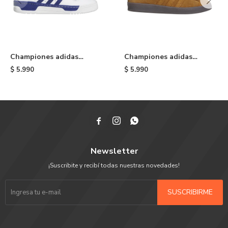
Championes adidas
Championes adidas
Rivalry Low - Blue/white
Campus ADV - Brown
$
5.990
$
5.990



Newsletter
¡Suscribite y recibí todas nuestras novedades!
SUSCRIBIRME