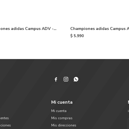
ones adidas Campus ADV -
Championes adidas Campus 
Black/white
$
5.990



Mi cuenta
Mi cuenta
uentes
Mis compras
uciones
Mis direcciones