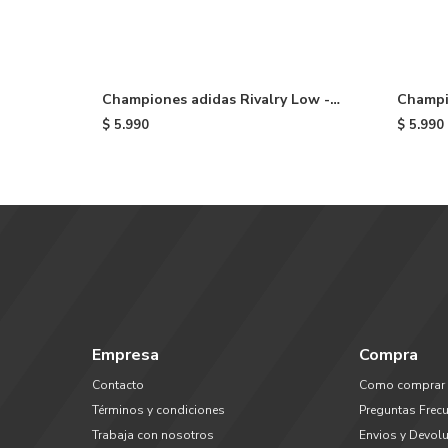
Championes adidas Rivalry Low -
Champi
Blue/white
Brown
$
5.990
$
5.990
Empresa
Compra
Contacto
Como comprar
Términos y condiciones
Preguntas Frec
Trabaja con nosotros
Envios y Devol