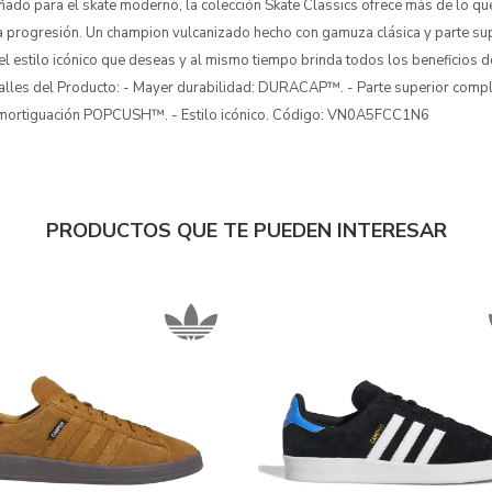
do para el skate moderno, la colección Skate Classics ofrece más de lo que
a progresión. Un champion vulcanizado hecho con gamuza clásica y parte sup
 el estilo icónico que deseas y al mismo tiempo brinda todos los beneficios 
talles del Producto: - Mayer durabilidad: DURACAP™. - Parte superior comp
Amortiguación POPCUSH™. - Estilo icónico. Código: VN0A5FCC1N6
PRODUCTOS QUE TE PUEDEN INTERESAR