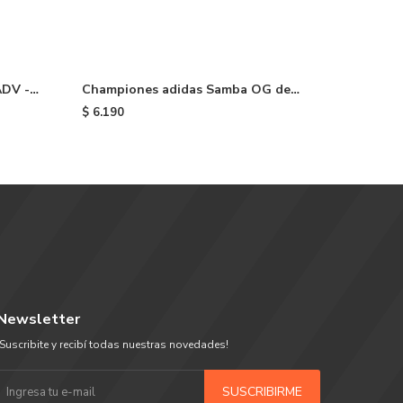
ADV -
Championes adidas Samba OG de
Champio
niño - Cloud White
White
$
6.190
$
6.290
Newsletter
¡Suscribite y recibí todas nuestras novedades!
SUSCRIBIRME