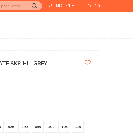
$
0
TE SK8-HI - GREY
0
085
090
095
100
105
110