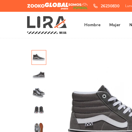
Zooko
Global
Somos
26230830
Lun
Sports
Futbol
Hombre
Mujer
N