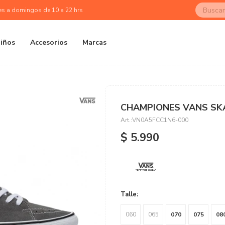
es a domingos de 10 a 22 hrs
iños
Accesorios
Marcas
CHAMPIONES VANS SKA
VN0A5FCC1N6-000
$
5.990
Talle:
060
065
070
075
08