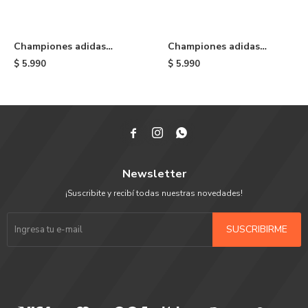
Championes adidas
Championes adidas
Rivalry Low - Blue/white
Campus ADV - Brown
$
5.990
$
5.990



Newsletter
¡Suscribite y recibí todas nuestras novedades!
SUSCRIBIRME