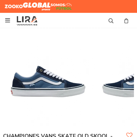
Zooko
Global Sports
Somos
Futbol

CHAMPIONES VANS SKATE OLD SKOOL -