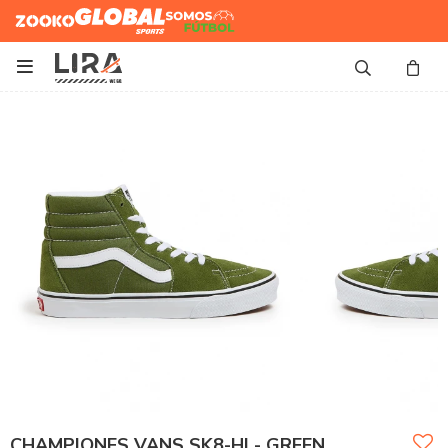
Zooko
Global Sports
Somos
Futbol

CHAMPIONES VANS SK8-HI - GREEN