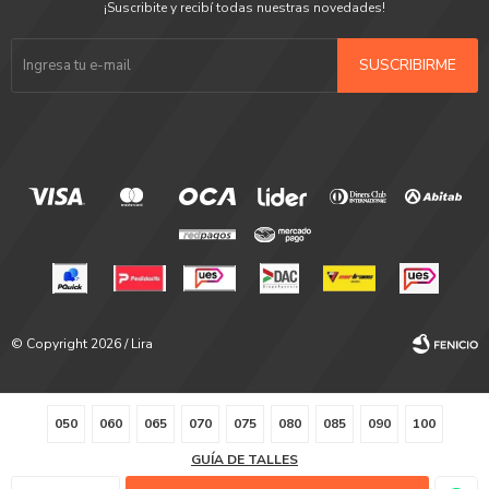
¡Suscribite y recibí todas nuestras novedades!
SUSCRIBIRME
© Copyright 2026 / Lira
050
060
065
070
075
080
085
090
100
GUÍA DE TALLES