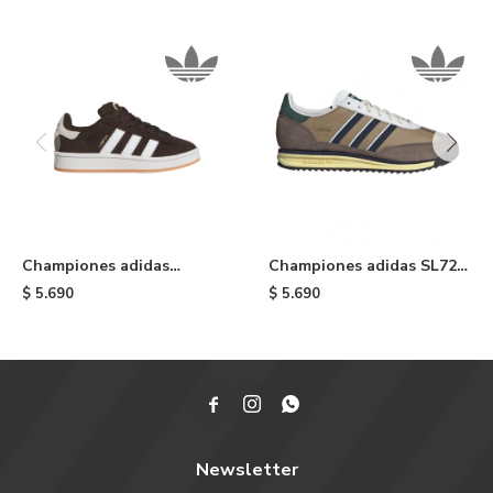
Championes adidas
Championes adidas SL72 -
Campus 00S De Niño -
Earth & Night Indigo
$
5.690
$
5.690
Aurora Coffee



Newsletter