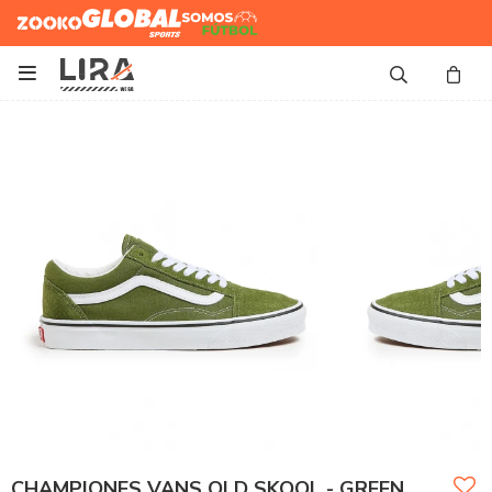
Zooko
Global Sports
Somos
Futbol

CHAMPIONES VANS OLD SKOOL - GREEN