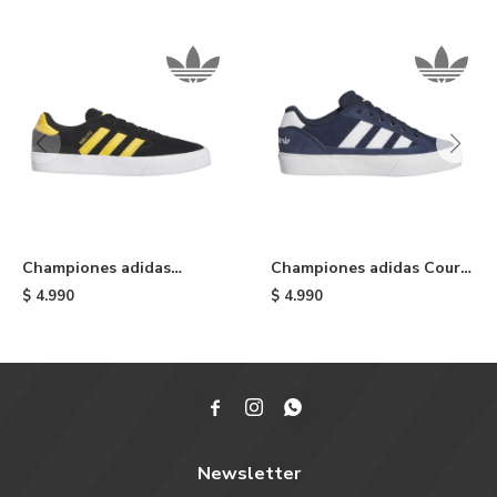
Championes adidas
Championes adidas Court
Busenitz Vulc II - Black
TNS Premiere - Blue
$
4.990
$
4.990



Newsletter