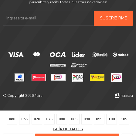
¡Suscribite y recibí todas nuestras novedades!
SUSCRIBIRME
© Copyright 2026 / Lira
060
065
070
075
080
085
090
095
100
105
GUÍA DE TALLES