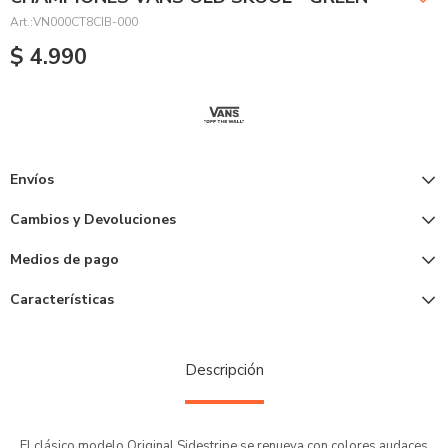
VN000CT8CIB-000
$
4.990
Envíos
Cambios y Devoluciones
Medios de pago
Características
Descripción
El clásico modelo Original Sidestripe se renueva con colores audaces