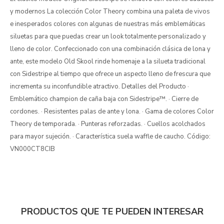
y modernos La colección Color Theory combina una paleta de vivos
e inesperados colores con algunas de nuestras más emblemáticas
siluetas para que puedas crear un look totalmente personalizado y
lleno de color. Confeccionado con una combinación clásica de lona y
ante, este modelo Old Skool rinde homenaje a la silueta tradicional
con Sidestripe al tiempo que ofrece un aspecto lleno de frescura que
incrementa su inconfundible atractivo. Detalles del Producto ·
Emblemático champion de caña baja con Sidestripe™. · Cierre de
cordones. · Resistentes palas de ante y lona. · Gama de colores Color
Theory de temporada. · Punteras reforzadas. · Cuellos acolchados
para mayor sujeción. · Característica suela waffle de caucho. Código:
VN000CT8CIB
PRODUCTOS QUE TE PUEDEN INTERESAR