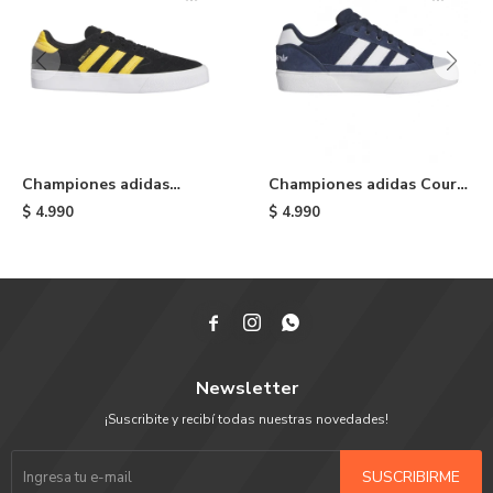
Championes adidas
Championes adidas Court
Busenitz Vulc II - Black
TNS Premiere - Blue
$
4.990
$
4.990



Newsletter
¡Suscribite y recibí todas nuestras novedades!
SUSCRIBIRME