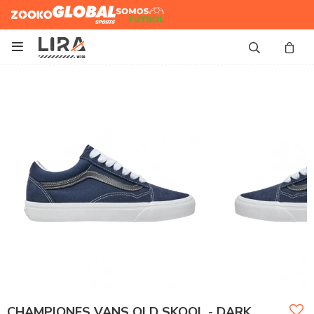
Zooko
Global Sports
Somos
Futbol

CHAMPIONES VANS OLD SKOOL - DARK