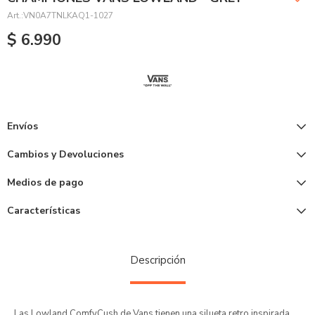
VN0A7TNLKAQ1-1027
$
6.990
Envíos
Cambios y Devoluciones
Medios de pago
Características
Descripción
Las Lowland ComfyCush de Vans tienen una silueta retro inspirada