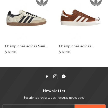
Championes adidas Samba
Championes adidas
OG - White
Gazelle ADV - Brown
$
6.990
$
6.990



Newsletter
¡Suscribite y recibí todas nuestras novedades!