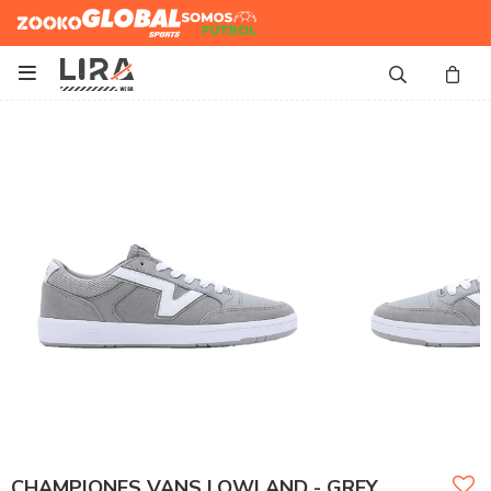
Zooko
Global Sports
Somos
Futbol

CHAMPIONES VANS LOWLAND - GREY