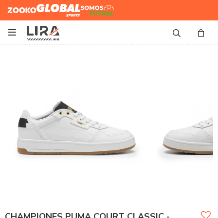
Zooko
Global Sports
Somos
Futbol

CHAMPIONES PUMA COURT CLASSIC -