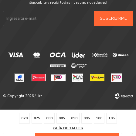
¡Suscribite y recibí todas nuestras novedades!
SUSCRIBIRME
© Copyright 2026 / Lira
070
075
080
085
090
095
100
105
GUÍA DE TALLES