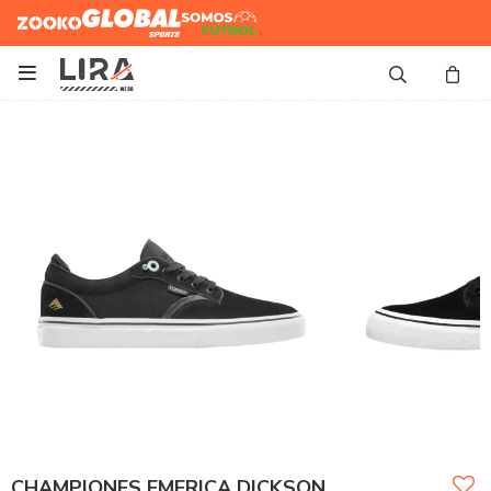
Zooko
Global Sports
Somos
Futbol

CHAMPIONES EMERICA DICKSON