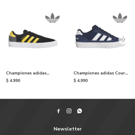
Championes adidas
Championes adidas Court
Busenitz Vulc II - Black
TNS Premiere - Blue
$
4.990
$
4.990



Newsletter