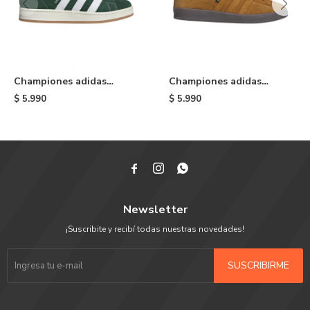
Championes adidas
Championes adidas
Campus 00s - Green
Campus ADV - Brown
$
5.990
$
5.990



Newsletter
¡Suscribite y recibí todas nuestras novedades!
SUSCRIBIRME