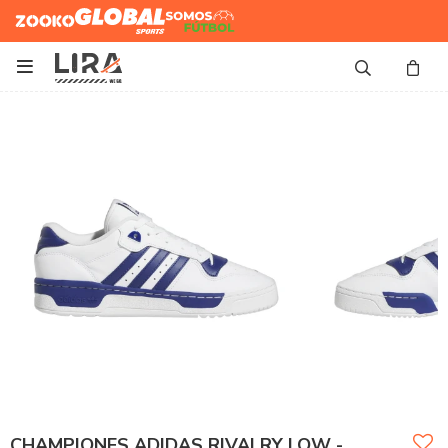
Zooko
Global Sports
Somos
Futbol

CHAMPIONES ADIDAS RIVALRY LOW -