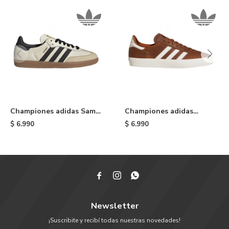
Championes adidas Samba
Championes adidas
OG - White
Gazelle ADV - Brown
$
6.990
$
6.990



Newsletter
¡Suscribite y recibí todas nuestras novedades!