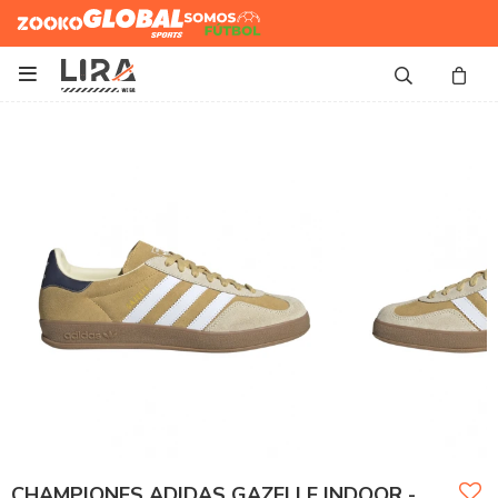
Zooko
Global Sports
Somos
Futbol

CHAMPIONES ADIDAS GAZELLE INDOOR -