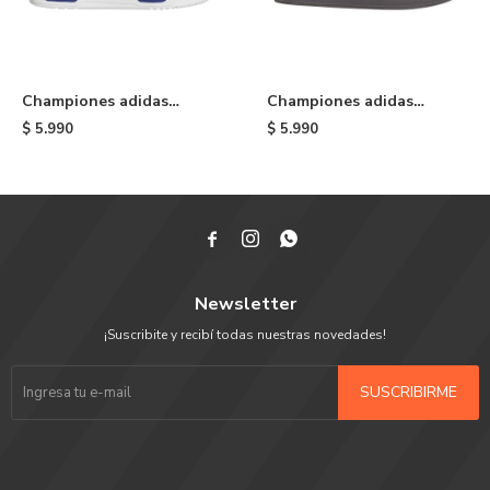
Championes adidas
Championes adidas
Rivalry Low - Blue/white
Campus ADV - Brown
$
5.990
$
5.990



Newsletter
¡Suscribite y recibí todas nuestras novedades!
SUSCRIBIRME