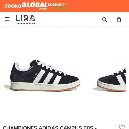
Zooko
Global Sports
Somos
Futbol

CHAMPIONES ADIDAS CAMPUS 00S -