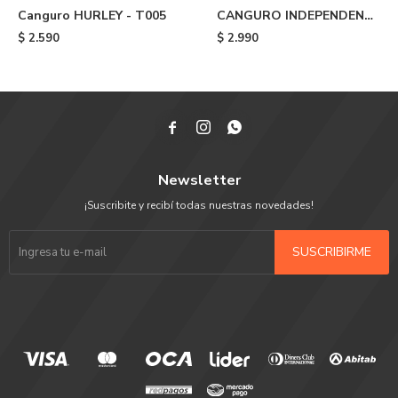
Canguro HURLEY - T005
CANGURO INDEPENDENT
ITC PROFILE HOOD -
$
2.590
$
2.990
Green



Newsletter
¡Suscribite y recibí todas nuestras novedades!
SUSCRIBIRME