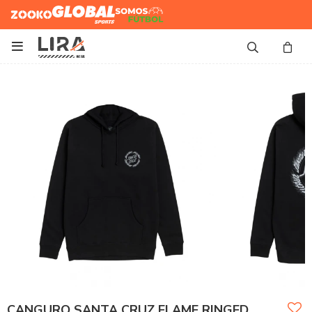
Zooko
Global Sports
Somos
Futbol

CANGURO SANTA CRUZ FLAME RINGED