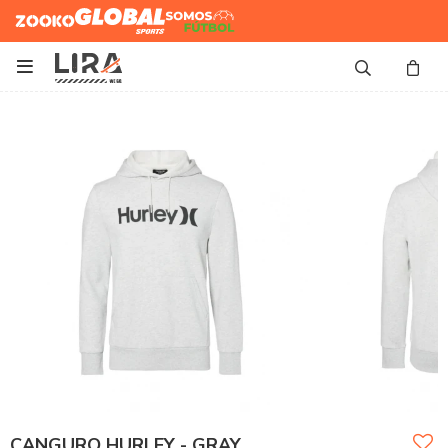
Zooko
Global Sports
Somos
Futbol

CANGURO HURLEY - GRAY