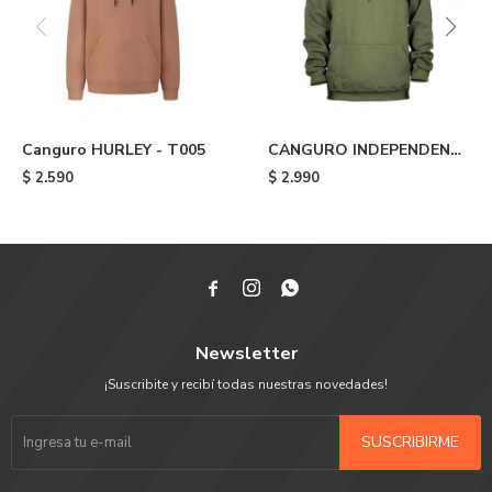
Canguro HURLEY - T005
CANGURO INDEPENDENT
ITC PROFILE HOOD -
$
2.590
$
2.990
Green



Newsletter
¡Suscribite y recibí todas nuestras novedades!
SUSCRIBIRME