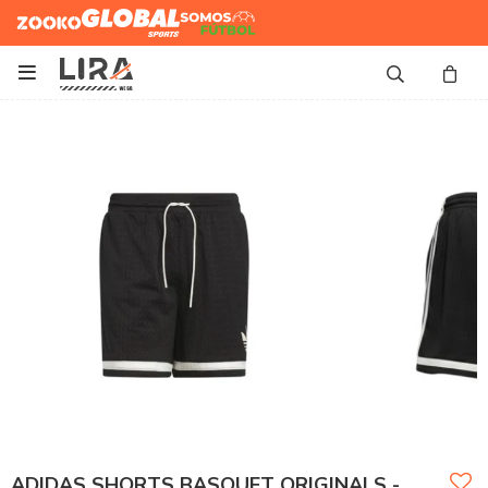
Zooko
Global Sports
Somos
Futbol

ADIDAS SHORTS BASQUET ORIGINALS -