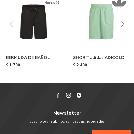
BERMUDA DE BAÑO
SHORT adidas ADICOLOR
HURLEY - Black
ESSENTIALS TRACE -
$
1.790
$
2.490
Glory Mint



Newsletter
¡Suscribite y recibí todas nuestras novedades!