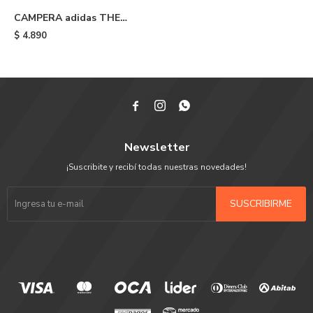
CAMPERA adidas THE
FIRST - White & Black
$
4.890



Newsletter
¡Suscribite y recibí todas nuestras novedades!
SUSCRIBIRME