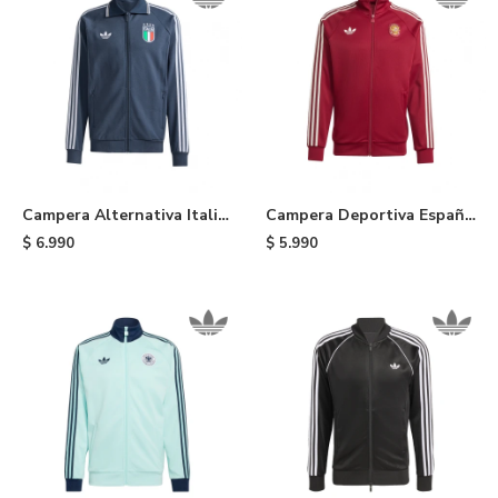
Campera Alternativa Italia
Campera Deportiva España
adidas - Blue
adidas - Red
$
6.990
$
5.990