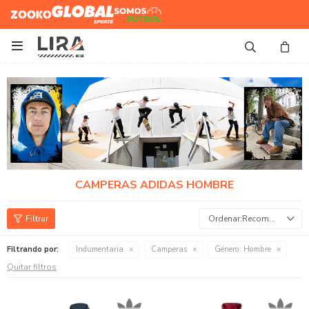
Zooko
Global Sports
Somos
Futbol

CAMPERAS ADIDAS HOMBRE
Recomendados
Filtrando por:
Indumentaria
Camperas
Género:
Hombre
Quitar filtros