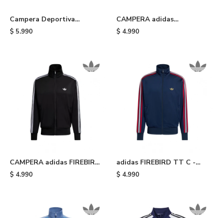
Campera Deportiva
CAMPERA adidas
Alemania adidas - Light
DEPORTIVA ORIGINALS -
$
5.990
$
4.990
Blue
Black
CAMPERA adidas FIREBIRD
adidas FIREBIRD TT C -
- Black
Blue
$
4.990
$
4.990