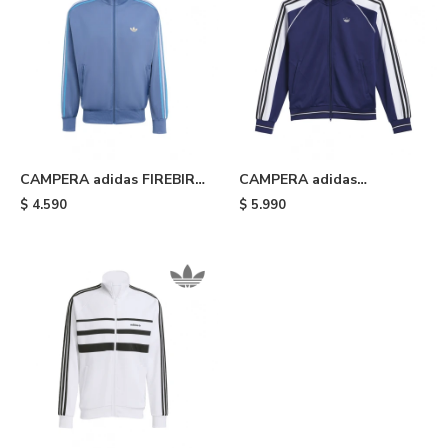
CAMPERA adidas FIREBIRD
CAMPERA adidas
- Light Blue
TYSHAWN - Blue
$
4.590
$
5.990